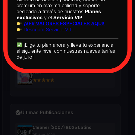
BD25 Subtitulado
premium en máxima calidad y soporte
2026
dedicado a través de nuestros
Planes
exclusivos
y el
Servicio VIP
.
¡VER VALORES ESPECIALES AQUÍ!
Descubrir Servicio VIP
[PEDIDO] Boogie Nights (1997) BD25
Latino
2026
¡Elige tu plan ahora y lleva tu experiencia
al siguiente nivel con nuestras nuevas tarifas
de julio!
The Real McCoy (1993) BD25 Latino
2026
Últimas Publicaciones
Cleaner (2007) BD25 Latino
05 Ago 2026