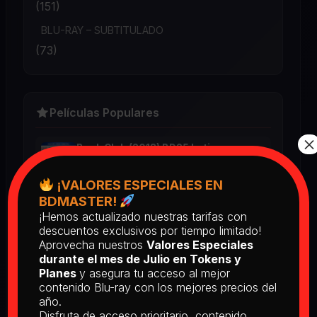
(151)
BLU-RAY – SUBTITULADO
(73)
Películas Populares
×
Book Club (2018) BD25 Latino
2025
¡VALORES ESPECIALES EN
BDMASTER!
¡Hemos actualizado nuestras tarifas con
Return of the Living Dead: Part II
descuentos exclusivos por tiempo limitado!
(1988) BD25 Latino
Aprovecha nuestros
Valores Especiales
2025
durante el mes de Julio en Tokens y
Planes
y asegura tu acceso al mejor
contenido Blu-ray con los mejores precios del
[PEDIDO] The Man Who Fell to
año.
Earth [Criterion Collection] (1976)
Disfruta de acceso prioritario, contenido