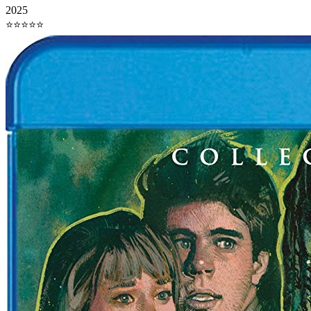
2025
⭐⭐⭐⭐⭐