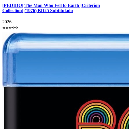
[PEDIDO] The Man Who Fell to Earth [Criterion
Collection] (1976) BD25 Subtitulado
2026
⭐⭐⭐⭐⭐