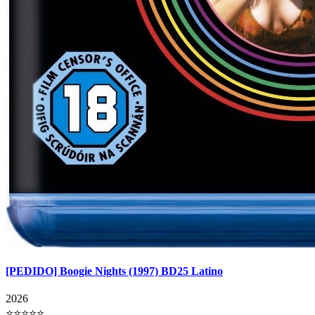
[PEDIDO] Boogie Nights (1997) BD25 Latino
2026
⭐⭐⭐⭐⭐