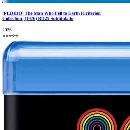
[PEDIDO] The Man Who Fell to Earth [Criterion
Collection] (1976) BD25 Subtitulado
2026
⭐⭐⭐⭐⭐