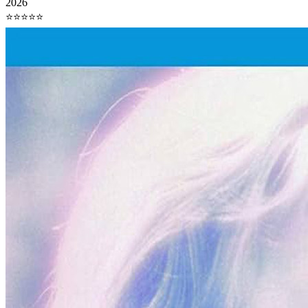
2026
⭐⭐⭐⭐⭐