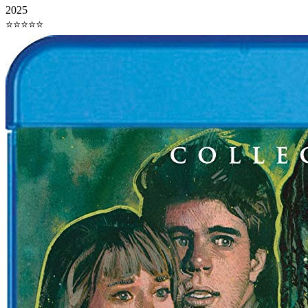
2025
⭐⭐⭐⭐⭐