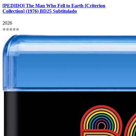
[PEDIDO] The Man Who Fell to Earth [Criterion
Collection] (1976) BD25 Subtitulado
2026
⭐⭐⭐⭐⭐