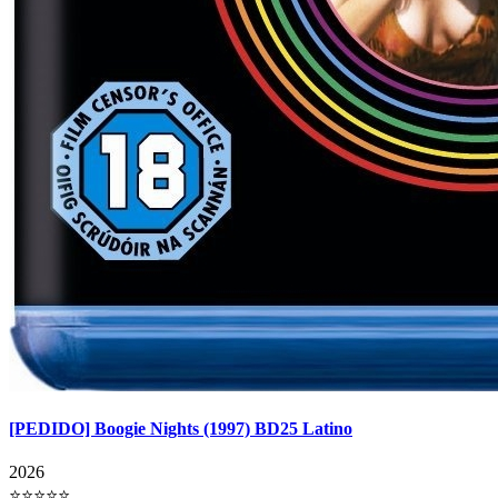
[PEDIDO] Boogie Nights (1997) BD25 Latino
2026
⭐⭐⭐⭐⭐