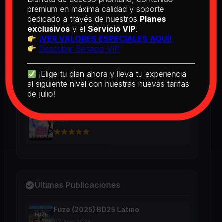
BD25 Subtitulado
premium en máxima calidad y soporte
2026
dedicado a través de nuestros
Planes
exclusivos
y el
Servicio VIP
.
¡VER VALORES ESPECIALES AQUÍ!
Descubrir Servicio VIP
[PEDIDO] Boogie Nights (1997) BD25
Latino
2026
¡Elige tu plan ahora y lleva tu experiencia
al siguiente nivel con nuestras nuevas tarifas
de julio!
The Real McCoy (1993) BD25 Latino
2026
Últimas Publicaciones
Fuze (2025) BD25 Latino
07 Ago 2026