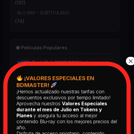
(151)
BLU-RAY – SUBTITULADO
(74)
Películas Populares
×
Book Club (2018) BD25 Latino
2025
¡VALORES ESPECIALES EN
BDMASTER!
¡Hemos actualizado nuestras tarifas con
Return of the Living Dead: Part II
descuentos exclusivos por tiempo limitado!
(1988) BD25 Latino
Aprovecha nuestros
Valores Especiales
2025
durante el mes de Julio en Tokens y
Planes
y asegura tu acceso al mejor
contenido Blu-ray con los mejores precios del
[PEDIDO] The Man Who Fell to
año.
Earth [Criterion Collection] (1976)
Disfruta de acceso prioritario, contenido