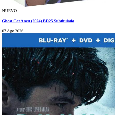
NUEVO
Ghost Cat Anzu (2024) BD25 Subtitulado
07 Ago 2026