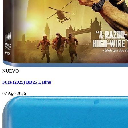
NUEVO
Fuze (2025) BD25 Latino
07 Ago 2026