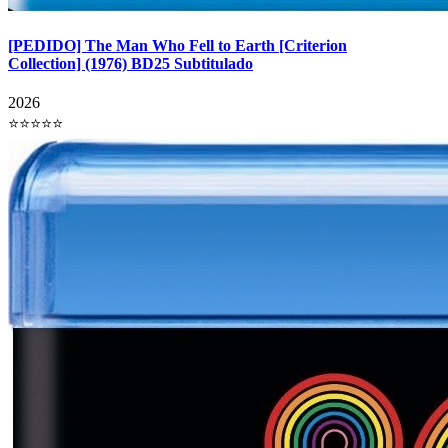
[PEDIDO] The Man Who Fell to Earth [Criterion
Collection] (1976) BD25 Subtitulado
2026
⭐⭐⭐⭐⭐