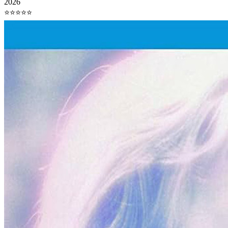
2026
⭐⭐⭐⭐⭐