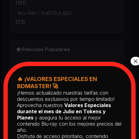
(151)
BLU-RAY – SUBTITULADO
(73)
Películas Populares
×
Book Club (2018) BD25 Latino
2025
🔥 ¡VALORES ESPECIALES EN
⭐⭐⭐⭐⭐
BDMASTER! 🚀
¡Hemos actualizado nuestras tarifas con
Return of the Living Dead: Part II
descuentos exclusivos por tiempo limitado!
(1988) BD25 Latino
Aprovecha nuestros
Valores Especiales
2025
durante el mes de Julio en Tokens y
Planes
y asegura tu acceso al mejor
⭐⭐⭐⭐⭐
contenido Blu-ray con los mejores precios del
año.
[PEDIDO] The Man Who Fell to
Disfruta de acceso prioritario, contenido
Earth [Criterion Collection] (1976)