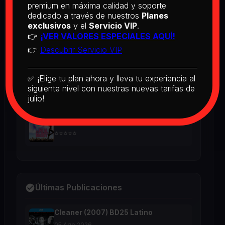
BD25 Subtitulado
premium en máxima calidad y soporte
dedicado a través de nuestros
Planes
2026
exclusivos
y el
Servicio VIP
.
⭐⭐⭐⭐⭐
👉
¡VER VALORES ESPECIALES AQUÍ!
👉
Descubrir Servicio VIP
[PEDIDO] Boogie Nights (1997) BD25
Latino
2026
✅ ¡Elige tu plan ahora y lleva tu experiencia al
⭐⭐⭐⭐⭐
siguiente nivel con nuestras nuevas tarifas de
julio!
The Real McCoy (1993) BD25 Latino
2026
⭐⭐⭐⭐⭐
Últimas Publicaciones
Cleaner (2007) BD25 Latino
05 Ago 2026