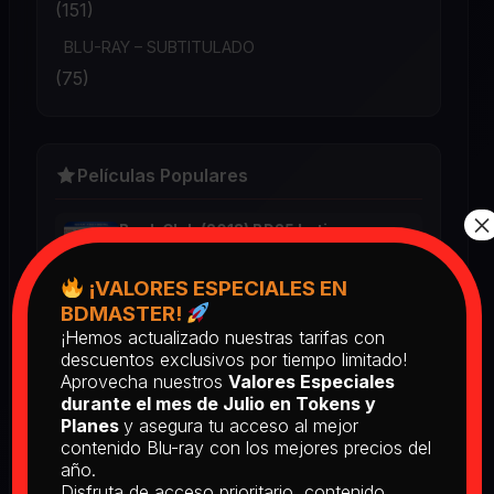
(151)
BLU-RAY – SUBTITULADO
(75)
Películas Populares
×
Book Club (2018) BD25 Latino
2025
¡VALORES ESPECIALES EN
BDMASTER!
¡Hemos actualizado nuestras tarifas con
Return of the Living Dead: Part II
descuentos exclusivos por tiempo limitado!
(1988) BD25 Latino
Aprovecha nuestros
Valores Especiales
2025
durante el mes de Julio en Tokens y
Planes
y asegura tu acceso al mejor
contenido Blu-ray con los mejores precios del
[PEDIDO] The Man Who Fell to
año.
Earth [Criterion Collection] (1976)
Disfruta de acceso prioritario, contenido