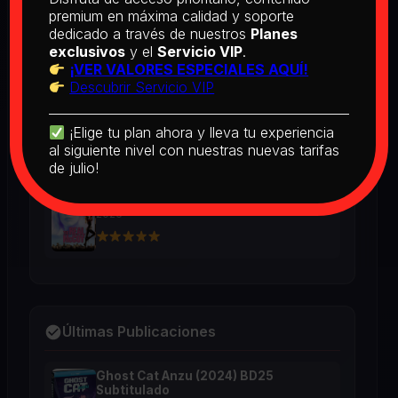
BD25 Subtitulado
premium en máxima calidad y soporte
2026
dedicado a través de nuestros
Planes
exclusivos
y el
Servicio VIP
.
¡VER VALORES ESPECIALES AQUÍ!
Descubrir Servicio VIP
[PEDIDO] Boogie Nights (1997) BD25
Latino
2026
¡Elige tu plan ahora y lleva tu experiencia
al siguiente nivel con nuestras nuevas tarifas
de julio!
The Real McCoy (1993) BD25 Latino
2026
Últimas Publicaciones
Ghost Cat Anzu (2024) BD25
Subtitulado