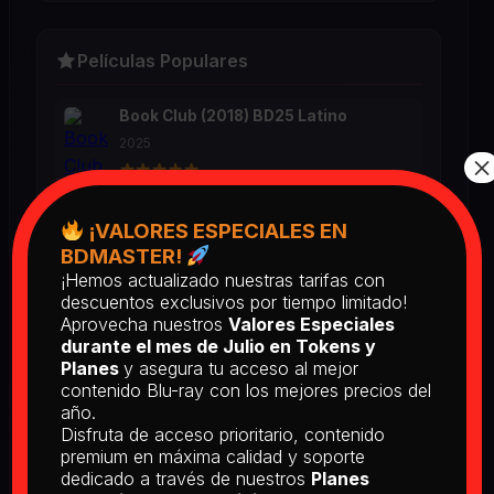
Películas Populares
Book Club (2018) BD25 Latino
2025
×
¡VALORES ESPECIALES EN
Return of the Living Dead: Part II
(1988) BD25 Latino
BDMASTER!
2025
¡Hemos actualizado nuestras tarifas con
descuentos exclusivos por tiempo limitado!
Aprovecha nuestros
Valores Especiales
durante el mes de Julio en Tokens y
[PEDIDO] The Man Who Fell to
Planes
y asegura tu acceso al mejor
Earth [Criterion Collection] (1976)
BD25 Subtitulado
contenido Blu-ray con los mejores precios del
año.
2026
Disfruta de acceso prioritario, contenido
premium en máxima calidad y soporte
dedicado a través de nuestros
Planes