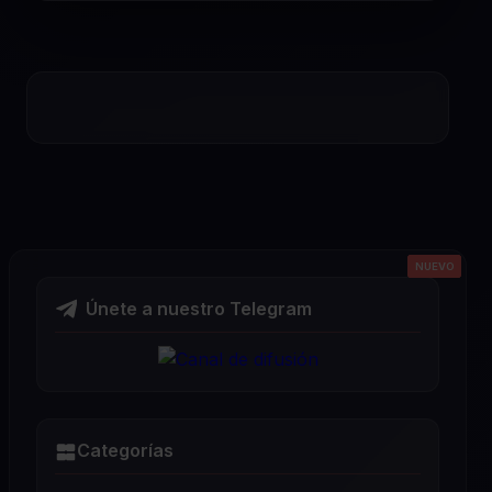
NUEVO
NUEVO
NUEVO
NUEVO
NUEVO
Únete a nuestro Telegram
Categorías