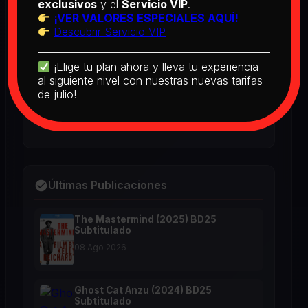
[PEDIDO] Boogie Nights (1997) BD25
exclusivos
y el
Servicio VIP
.
Latino
¡VER VALORES ESPECIALES AQUÍ!
2026
Descubrir Servicio VIP
¡Elige tu plan ahora y lleva tu experiencia
The Real McCoy (1993) BD25 Latino
al siguiente nivel con nuestras nuevas tarifas
de julio!
2026
Últimas Publicaciones
The Mastermind (2025) BD25
Subtitulado
08 Ago 2026
Ghost Cat Anzu (2024) BD25
Subtitulado