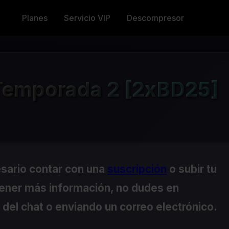
Planes
Servicio VIP
Descompresor
 Temporada 2 [2xBD25]
esario contar con una
suscripción
o subir tu
tener más información, no dudes en
del chat o enviando un correo electrónico.