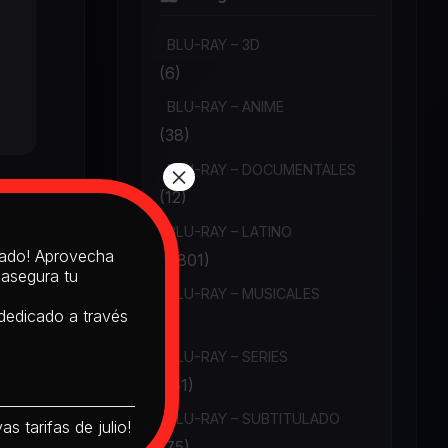
BLU-RAY – 3D
(6)
BLU-RAY – ANIME
(38)
×
BLU-RAY – DOCUMENTALES
(12)
BLU-RAY – LATINO
itado! Aprovecha
(1,801)
 asegura tu
BLU-RAY – MUSICALES
 dedicado a través
(6)
BLU-RAY – SERIES
(151)
BLU-RAY – SUBTITULADO
s tarifas de julio!
(75)