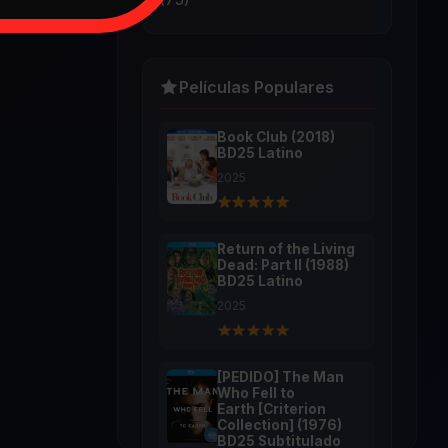
Películas Populares
Book Club (2018)
BD25 Latino
2025
Return of the Living
Dead: Part II (1988)
BD25 Latino
2025
[PEDIDO] The Man
Who Fell to
Earth [Criterion
Collection] (1976)
BD25 Subtitulado