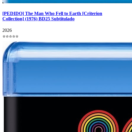
[PEDIDO] The Man Who Fell to Earth [Criterion
Collection] (1976) BD25 Subtitulado
2026
⭐⭐⭐⭐⭐