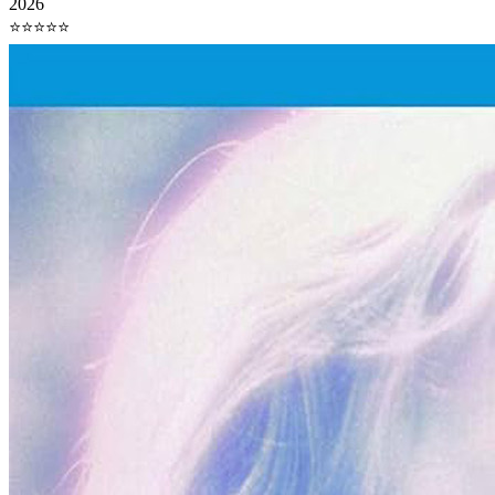
2026
⭐⭐⭐⭐⭐