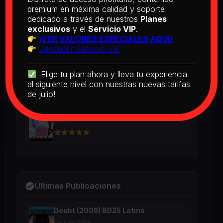
BD25 Subtitulado
premium en máxima calidad y soporte
2026
dedicado a través de nuestros
Planes
exclusivos
y el
Servicio VIP
.
¡VER VALORES ESPECIALES AQUÍ!
Descubrir Servicio VIP
[PEDIDO] Boogie Nights (1997) BD25
Latino
2026
¡Elige tu plan ahora y lleva tu experiencia
al siguiente nivel con nuestras nuevas tarifas
de julio!
The Real McCoy (1993) BD25 Latino
2026
Últimas Publicaciones
Doubt (2008) BD25 Latino
06 Ago 2026