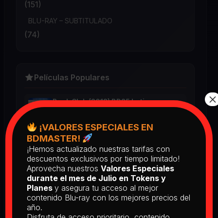
(151)
BLU-RAY – SUBTITULADO
(74)
Películas Populares
×
Book Club (2018) BD25 Latino
2025
¡VALORES ESPECIALES EN
BDMASTER!
¡Hemos actualizado nuestras tarifas con
Return of the Living Dead: Part II
descuentos exclusivos por tiempo limitado!
(1988) BD25 Latino
Aprovecha nuestros
Valores Especiales
2025
durante el mes de Julio en Tokens y
Planes
y asegura tu acceso al mejor
contenido Blu-ray con los mejores precios del
[PEDIDO] The Man Who Fell to
año.
Earth [Criterion Collection] (1976)
Disfruta de acceso prioritario, contenido