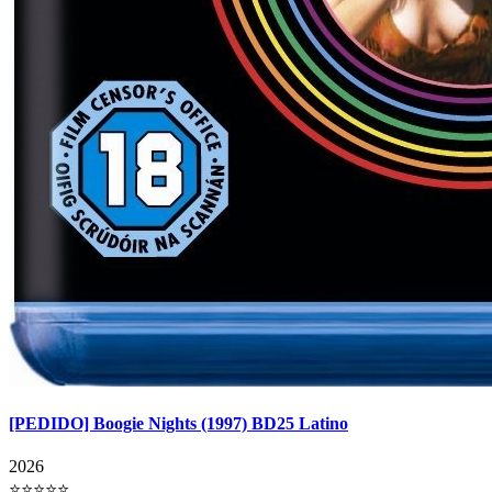
[PEDIDO] Boogie Nights (1997) BD25 Latino
2026
⭐⭐⭐⭐⭐