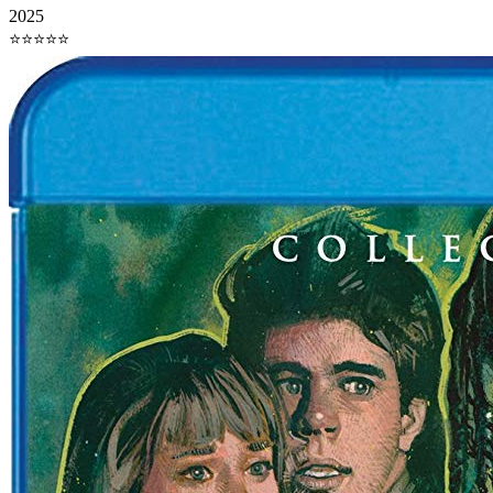
2025
⭐⭐⭐⭐⭐