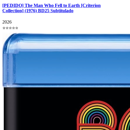
[PEDIDO] The Man Who Fell to Earth [Criterion
Collection] (1976) BD25 Subtitulado
2026
⭐⭐⭐⭐⭐