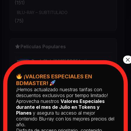
(151)
BLU-RAY – SUBTITULADO
(75)
Películas Populares
×
Book Club (2018) BD25 Latino
2025
¡VALORES ESPECIALES EN
BDMASTER!
¡Hemos actualizado nuestras tarifas con
Return of the Living Dead: Part II
descuentos exclusivos por tiempo limitado!
(1988) BD25 Latino
Aprovecha nuestros
Valores Especiales
2025
durante el mes de Julio en Tokens y
Planes
y asegura tu acceso al mejor
contenido Blu-ray con los mejores precios del
[PEDIDO] The Man Who Fell to
año.
Earth [Criterion Collection] (1976)
Disfruta de acceso prioritario, contenido