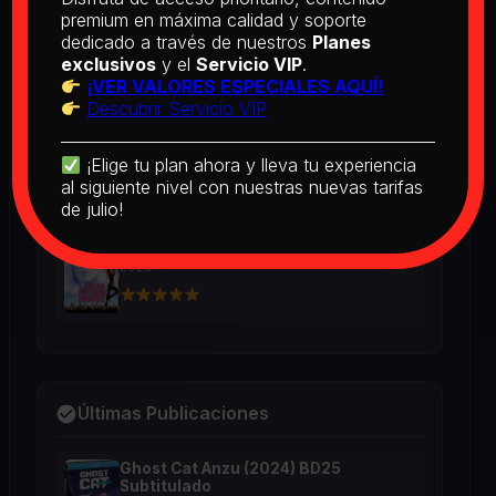
BD25 Subtitulado
premium en máxima calidad y soporte
2026
dedicado a través de nuestros
Planes
exclusivos
y el
Servicio VIP
.
¡VER VALORES ESPECIALES AQUÍ!
Descubrir Servicio VIP
[PEDIDO] Boogie Nights (1997) BD25
Latino
2026
¡Elige tu plan ahora y lleva tu experiencia
al siguiente nivel con nuestras nuevas tarifas
de julio!
The Real McCoy (1993) BD25 Latino
2026
Últimas Publicaciones
Ghost Cat Anzu (2024) BD25
Subtitulado