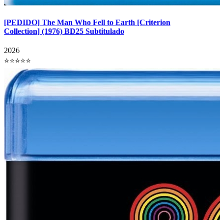
[PEDIDO] The Man Who Fell to Earth [Criterion
Collection] (1976) BD25 Subtitulado
2026
⭐⭐⭐⭐⭐