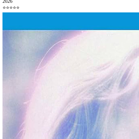
2026
⭐⭐⭐⭐⭐