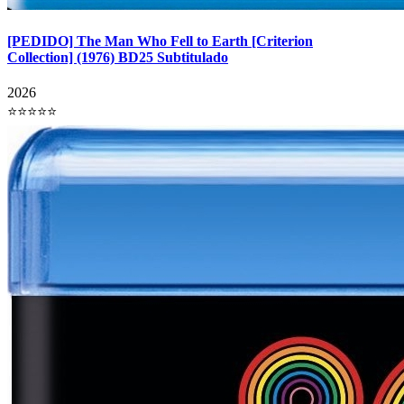
[PEDIDO] The Man Who Fell to Earth [Criterion
Collection] (1976) BD25 Subtitulado
2026
⭐⭐⭐⭐⭐