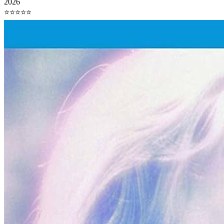
2026
⭐⭐⭐⭐⭐