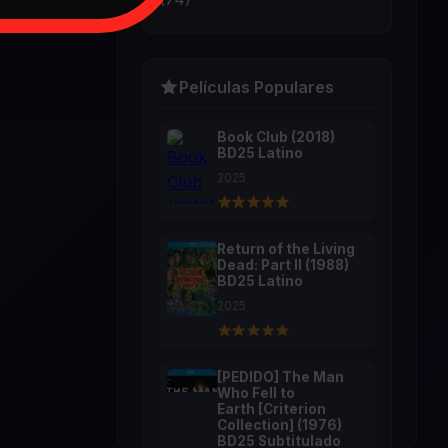
Películas Populares
Book Club (2018)
BD25 Latino
2025
Return of the Living
Dead: Part II (1988)
BD25 Latino
2025
[PEDIDO] The Man
Who Fell to
Earth [Criterion
Collection] (1976)
BD25 Subtitulado