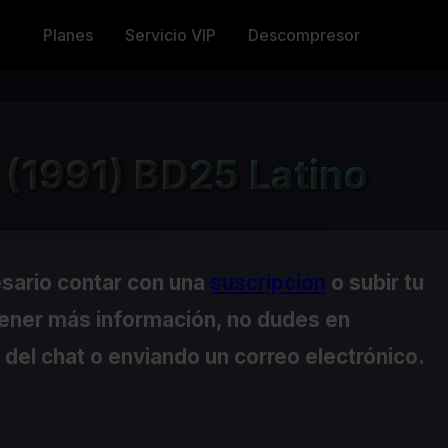
Planes
Servicio VIP
Descompresor
(1991) BD25 Latino
esario contar con una
suscripción
o subir tu
tener más información, no dudes en
del chat o enviando un correo electrónico.