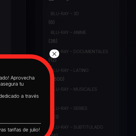
BLU-RAY – 3D
(6)
BLU-RAY – ANIME
(38)
×
BLU-RAY – DOCUMENTALES
(12)
BLU-RAY – LATINO
itado! Aprovecha
(1,800)
 asegura tu
BLU-RAY – MUSICALES
 dedicado a través
(6)
BLU-RAY – SERIES
(151)
BLU-RAY – SUBTITULADO
s tarifas de julio!
(74)