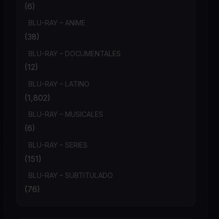
(6)
BLU-RAY – ANIME
(38)
BLU-RAY – DOCUMENTALES
(12)
BLU-RAY – LATINO
(1,802)
BLU-RAY – MUSICALES
(6)
BLU-RAY – SERIES
(151)
BLU-RAY – SUBTITULADO
(76)