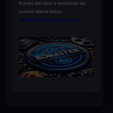
través del chat o enviando un
correo electrónico.
bdmasterchile@gmail.com