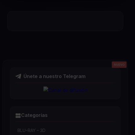
NUEVO
NUEVO
NUEVO
NUEVO
NUEVO
Únete a nuestro Telegram
Categorías
BLU-RAY – 3D