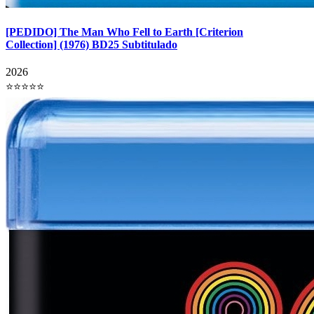
[PEDIDO] The Man Who Fell to Earth [Criterion
Collection] (1976) BD25 Subtitulado
2026
⭐⭐⭐⭐⭐