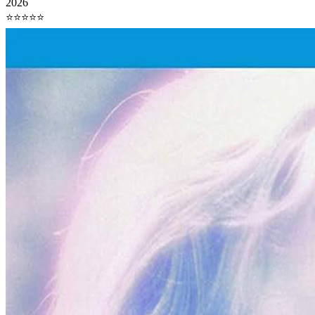
2026
⭐⭐⭐⭐⭐