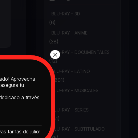
BLU-RAY – 3D
(6)
BLU-RAY – ANIME
(38)
×
BLU-RAY – DOCUMENTALES
(12)
BLU-RAY – LATINO
itado! Aprovecha
(1,801)
 asegura tu
BLU-RAY – MUSICALES
 dedicado a través
(6)
BLU-RAY – SERIES
(151)
BLU-RAY – SUBTITULADO
s tarifas de julio!
(75)