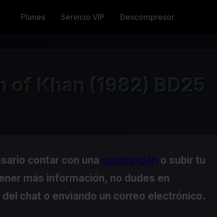
Planes
Servicio VIP
Descompresor
th of Khan (1982) BD25
esario contar con una
suscripción
o subir tu
tener más información, no dudes en
del chat o enviando un correo electrónico.