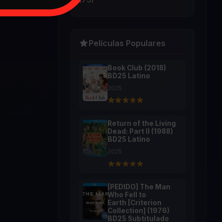
Películas Populares
Book Club (2018)
BD25 Latino
2025
Return of the Living
Dead: Part II (1988)
BD25 Latino
2025
[PEDIDO] The Man
Who Fell to
Earth [Criterion
Collection] (1976)
BD25 Subtitulado