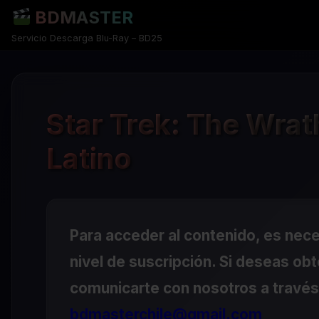
BDMASTER
Servicio Descarga Blu-Ray – BD25
Star Trek: The Wra
Latino
Para acceder al contenido, es nec
nivel de suscripción. Si deseas ob
comunicarte con nosotros a través 
bdmasterchile@gmail.com