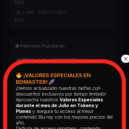
(151)
BLU-RAY – SUBTITULADO
(77)
Películas Populares
×
Book Club (2018) BD25 Latino
2025
¡VALORES ESPECIALES EN
BDMASTER!
¡Hemos actualizado nuestras tarifas con
[PEDIDO] The Man Who Fell to
descuentos exclusivos por tiempo limitado!
Earth [Criterion Collection] (1976)
BD25 Subtitulado
Aprovecha nuestros
Valores Especiales
durante el mes de Julio en Tokens y
2026
Planes
y asegura tu acceso al mejor
contenido Blu-ray con los mejores precios del
año.
Return of the Living Dead: Part II
Disfruta de acceso prioritario, contenido