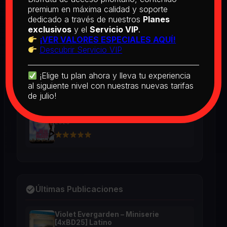
(1988) BD25 Latino
premium en máxima calidad y soporte
2025
dedicado a través de nuestros
Planes
exclusivos
y el
Servicio VIP
.
¡VER VALORES ESPECIALES AQUÍ!
Descubrir Servicio VIP
[PEDIDO] Boogie Nights (1997) BD25
Latino
2026
¡Elige tu plan ahora y lleva tu experiencia
al siguiente nivel con nuestras nuevas tarifas
de julio!
The Real McCoy (1993) BD25 Latino
2026
Últimas Publicaciones
Violet Evergarden – Miniserie
[4xBD25] Latino