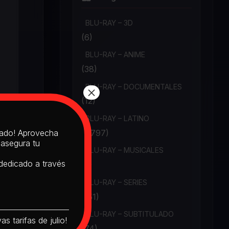
BLU-RAY – 3D
(6)
BLU-RAY – ANIME
(38)
BLU-RAY – DOCUMENTALES
×
(12)
BLU-RAY – LATINO
(1,797)
itado! Aprovecha
 asegura tu
BLU-RAY – MUSICALES
 dedicado a través
(6)
BLU-RAY – SERIES
(151)
BLU-RAY – SUBTITULADO
s tarifas de julio!
(74)