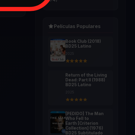
Películas Populares
Book Club (2018)
BD25 Latino
2025
Return of the Living
Dead: Part II (1988)
BD25 Latino
2025
[PEDIDO] The Man
Who Fell to
Earth [Criterion
Collection] (1976)
BD25 Subtitulado