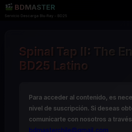
BDMASTER
Servicio Descarga Blu-Ray – BD25
Spinal Tap II: The 
BD25 Latino
Para acceder al contenido, es nec
nivel de suscripción. Si deseas ob
comunicarte con nosotros a través 
bdmasterchile@gmail.com