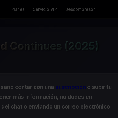
Planes
Servicio VIP
Descompresor
End Continues (2025)
esario contar con una
suscripción
o subir tu
tener más información, no dudes en
del chat o enviando un correo electrónico.