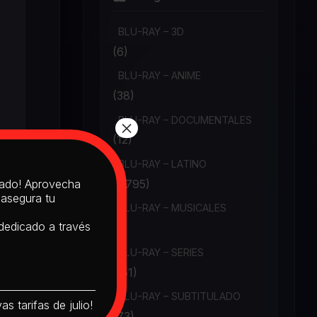
BLU-RAY – 3D
(6)
BLU-RAY – ANIME
(38)
BLU-RAY – DOCUMENTALES
×
(12)
BLU-RAY – LATINO
(1,795)
itado! Aprovecha
 asegura tu
BLU-RAY – MUSICALES
 dedicado a través
(6)
BLU-RAY – SERIES
(151)
BLU-RAY – SUBTITULADO
s tarifas de julio!
(73)