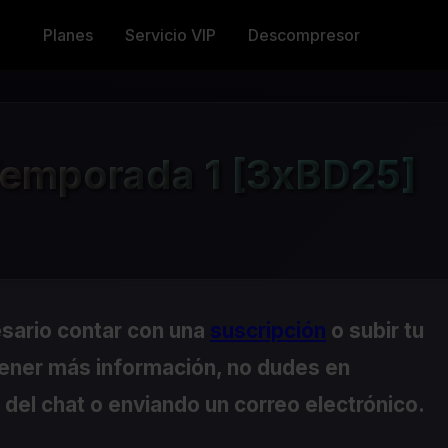
Planes
Servicio VIP
Descompresor
Temporada 1 [3xBD25]
esario contar con una
suscripción
o subir tu
tener más información, no dudes en
del chat o enviando un correo electrónico.