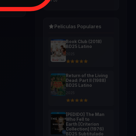
Películas Populares
Book Club (2018)
BD25 Latino
2025
Return of the Living
Dead: Part II (1988)
BD25 Latino
2025
[PEDIDO] The Man
Who Fell to
Earth [Criterion
Collection] (1976)
BD25 Subtitulado