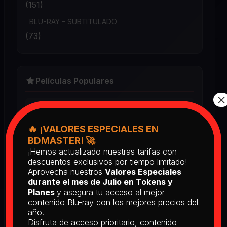
(151)
BLU-RAY – SUBTITULADO
(73)
Películas Populares
×
Book Club (2018) BD25 Latino
2025
🔥 ¡VALORES ESPECIALES EN
⭐⭐⭐⭐⭐
BDMASTER! 🚀
¡Hemos actualizado nuestras tarifas con
Return of the Living Dead: Part II
descuentos exclusivos por tiempo limitado!
(1988) BD25 Latino
Aprovecha nuestros
Valores Especiales
2025
durante el mes de Julio en Tokens y
Planes
y asegura tu acceso al mejor
⭐⭐⭐⭐⭐
contenido Blu-ray con los mejores precios del
año.
[PEDIDO] The Man Who Fell to
Disfruta de acceso prioritario, contenido
Earth [Criterion Collection] (1976)