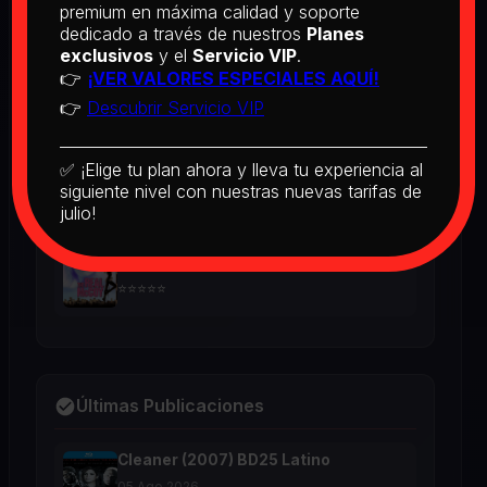
BD25 Subtitulado
premium en máxima calidad y soporte
dedicado a través de nuestros
Planes
2026
exclusivos
y el
Servicio VIP
.
⭐⭐⭐⭐⭐
👉
¡VER VALORES ESPECIALES AQUÍ!
👉
Descubrir Servicio VIP
[PEDIDO] Boogie Nights (1997) BD25
Latino
2026
✅ ¡Elige tu plan ahora y lleva tu experiencia al
⭐⭐⭐⭐⭐
siguiente nivel con nuestras nuevas tarifas de
julio!
The Real McCoy (1993) BD25 Latino
2026
⭐⭐⭐⭐⭐
Últimas Publicaciones
Cleaner (2007) BD25 Latino
05 Ago 2026