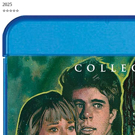
2025
⭐⭐⭐⭐⭐