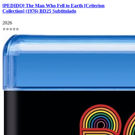
[PEDIDO] The Man Who Fell to Earth [Criterion
Collection] (1976) BD25 Subtitulado
2026
⭐⭐⭐⭐⭐