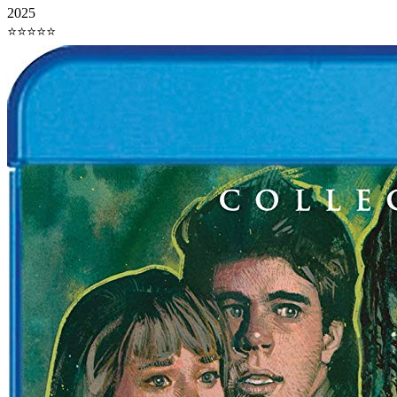
2025
⭐⭐⭐⭐⭐