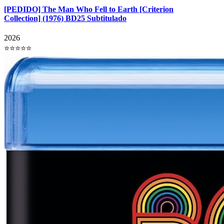
[PEDIDO] The Man Who Fell to Earth [Criterion
Collection] (1976) BD25 Subtitulado
2026
⭐⭐⭐⭐⭐