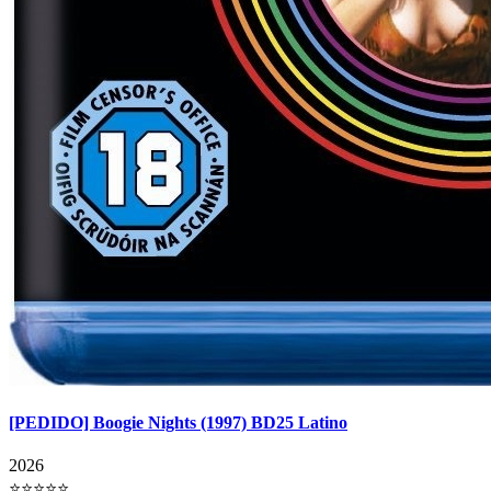
[PEDIDO] Boogie Nights (1997) BD25 Latino
2026
⭐⭐⭐⭐⭐