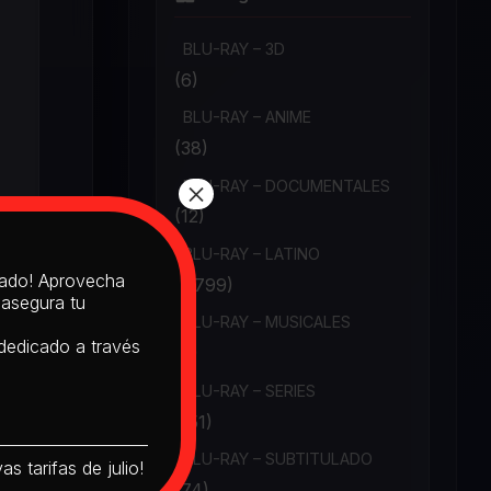
BLU-RAY – 3D
(6)
BLU-RAY – ANIME
(38)
×
BLU-RAY – DOCUMENTALES
(12)
BLU-RAY – LATINO
itado! Aprovecha
(1,799)
 asegura tu
BLU-RAY – MUSICALES
 dedicado a través
(6)
BLU-RAY – SERIES
(151)
BLU-RAY – SUBTITULADO
s tarifas de julio!
(74)