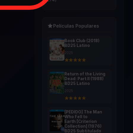
Películas Populares
Book Club (2018)
BD25 Latino
2025
Return of the Living
Dead: Part II (1988)
BD25 Latino
2025
[PEDIDO] The Man
Who Fell to
Earth [Criterion
Collection] (1976)
BD25 Subtitulado