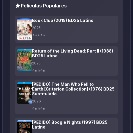
Películas Populares
Book Club (2018) BD25 Latino
2025
⭐⭐⭐⭐⭐
Return of the Living Dead: Part II (1988)
BD25 Latino
2025
⭐⭐⭐⭐⭐
[PEDIDO] The Man Who Fell to
Earth [Criterion Collection] (1976) BD25
Subtitulado
2026
⭐⭐⭐⭐⭐
[PEDIDO] Boogie Nights (1997) BD25
Latino