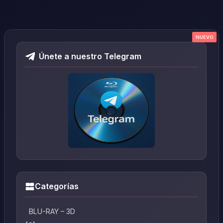
NUEVO
NUEVO
NUEVO
NUEVO
NUEVO
Únete a nuestro Telegram
Categorías
BLU-RAY – 3D