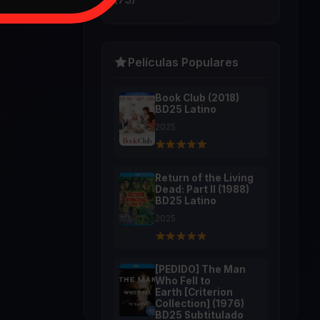
Películas Populares
Book Club (2018)
BD25 Latino
2025
Return of the Living
Dead: Part II (1988)
BD25 Latino
2025
[PEDIDO] The Man
Who Fell to
Earth [Criterion
Collection] (1976)
BD25 Subtitulado