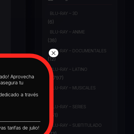
BLU-RAY – 3D
(6)
BLU-RAY – ANIME
(38)
×
BLU-RAY – DOCUMENTALES
(12)
BLU-RAY – LATINO
itado! Aprovecha
(1,797)
 asegura tu
BLU-RAY – MUSICALES
 dedicado a través
(6)
BLU-RAY – SERIES
(151)
BLU-RAY – SUBTITULADO
s tarifas de julio!
(73)