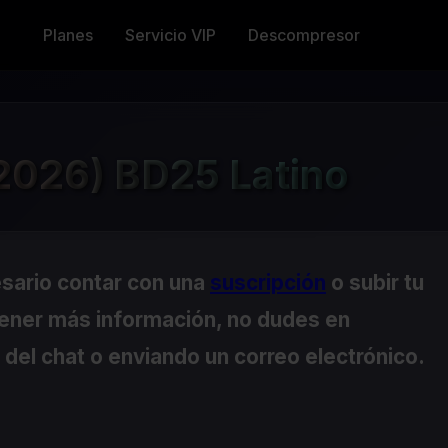
Planes
Servicio VIP
Descompresor
2026) BD25 Latino
esario contar con una
suscripción
o subir tu
tener más información, no dudes en
del chat o enviando un correo electrónico.