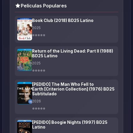
Películas Populares
Book Club (2018) BD25 Latino
2025
⭐⭐⭐⭐⭐
Return of the Living Dead: Part II (1988)
BD25 Latino
2025
⭐⭐⭐⭐⭐
[PEDIDO] The Man Who Fell to
Earth [Criterion Collection] (1976) BD25
Subtitulado
2026
⭐⭐⭐⭐⭐
[PEDIDO] Boogie Nights (1997) BD25
Latino