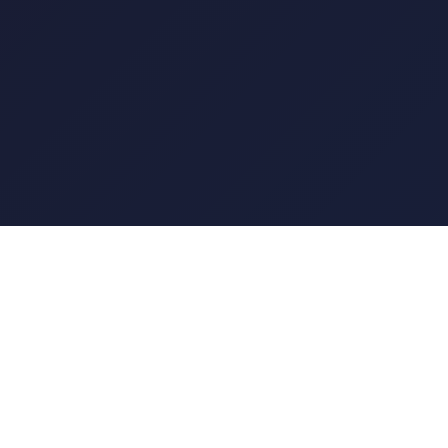
🎬 BDMASTER
Tu destino para las mejores películas y series. Disfruta
del mejor entretenimiento.