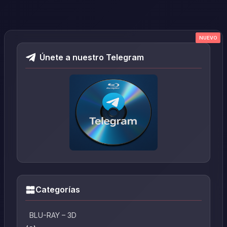
NUEVO
NUEVO
NUEVO
NUEVO
NUEVO
Únete a nuestro Telegram
Categorías
BLU-RAY – 3D