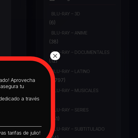
BLU-RAY – 3D
(6)
BLU-RAY – ANIME
(38)
BLU-RAY – DOCUMENTALES
×
(12)
BLU-RAY – LATINO
(1,797)
itado! Aprovecha
 asegura tu
BLU-RAY – MUSICALES
 dedicado a través
(6)
BLU-RAY – SERIES
(151)
BLU-RAY – SUBTITULADO
s tarifas de julio!
(74)