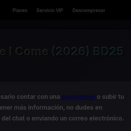
Planes
Servicio VIP
Descompresor
re I Come (2026) BD25
esario contar con una
suscripción
o subir tu
tener más información, no dudes en
del chat o enviando un correo electrónico.