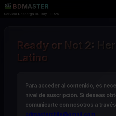
BDMASTER
Servicio Descarga Blu-Ray – BD25
Ready or Not 2: He
Latino
Para acceder al contenido, es nec
nivel de suscripción. Si deseas ob
comunicarte con nosotros a través 
bdmasterchile@gmail.com