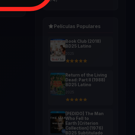
Películas Populares
Book Club (2018)
BD25 Latino
2025
Return of the Living
Dead: Part II (1988)
BD25 Latino
2025
[PEDIDO] The Man
Who Fell to
Earth [Criterion
Collection] (1976)
BD25 Subtitulado