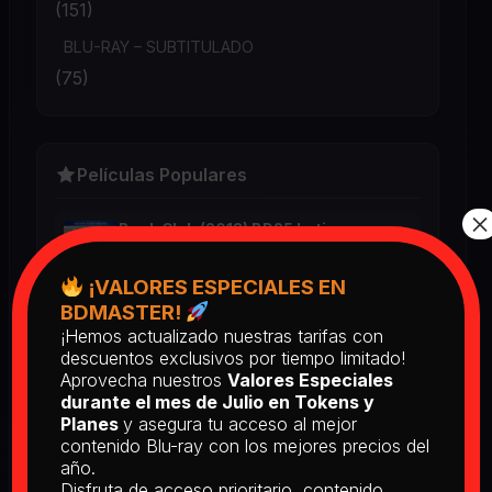
(151)
BLU-RAY – SUBTITULADO
(75)
Películas Populares
×
Book Club (2018) BD25 Latino
2025
¡VALORES ESPECIALES EN
BDMASTER!
¡Hemos actualizado nuestras tarifas con
Return of the Living Dead: Part II
descuentos exclusivos por tiempo limitado!
(1988) BD25 Latino
Aprovecha nuestros
Valores Especiales
2025
durante el mes de Julio en Tokens y
Planes
y asegura tu acceso al mejor
contenido Blu-ray con los mejores precios del
[PEDIDO] The Man Who Fell to
año.
Earth [Criterion Collection] (1976)
Disfruta de acceso prioritario, contenido