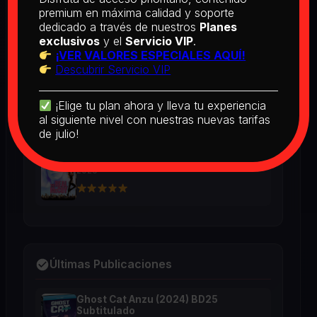
BD25 Subtitulado
premium en máxima calidad y soporte
2026
dedicado a través de nuestros
Planes
exclusivos
y el
Servicio VIP
.
¡VER VALORES ESPECIALES AQUÍ!
Descubrir Servicio VIP
[PEDIDO] Boogie Nights (1997) BD25
Latino
2026
¡Elige tu plan ahora y lleva tu experiencia
al siguiente nivel con nuestras nuevas tarifas
de julio!
The Real McCoy (1993) BD25 Latino
2026
Últimas Publicaciones
Ghost Cat Anzu (2024) BD25
Subtitulado