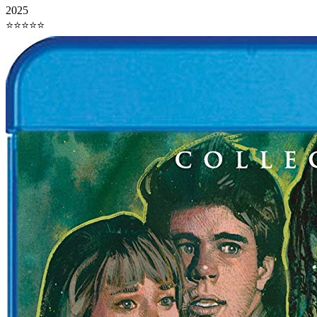
2025
⭐⭐⭐⭐⭐