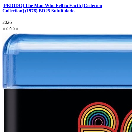
[PEDIDO] The Man Who Fell to Earth [Criterion
Collection] (1976) BD25 Subtitulado
2026
⭐⭐⭐⭐⭐