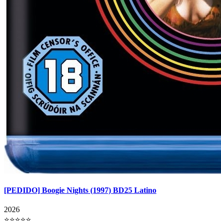
[PEDIDO] Boogie Nights (1997) BD25 Latino
2026
⭐⭐⭐⭐⭐