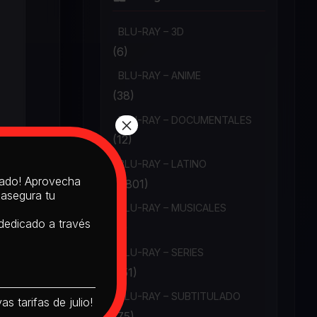
BLU-RAY – 3D
(6)
BLU-RAY – ANIME
(38)
×
BLU-RAY – DOCUMENTALES
(12)
BLU-RAY – LATINO
itado! Aprovecha
(1,801)
 asegura tu
BLU-RAY – MUSICALES
 dedicado a través
(6)
BLU-RAY – SERIES
(151)
BLU-RAY – SUBTITULADO
s tarifas de julio!
(75)