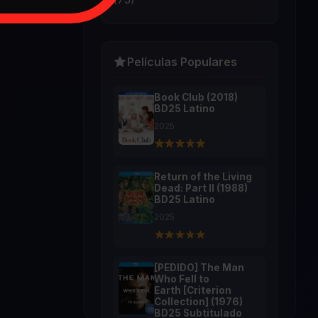
Películas Populares
Book Club (2018)
BD25 Latino
2025
Return of the Living
Dead: Part II (1988)
BD25 Latino
2025
[PEDIDO] The Man
Who Fell to
Earth [Criterion
Collection] (1976)
BD25 Subtitulado