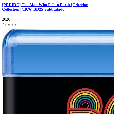
[PEDIDO] The Man Who Fell to Earth [Criterion
Collection] (1976) BD25 Subtitulado
2026
⭐⭐⭐⭐⭐