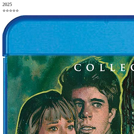
2025
⭐⭐⭐⭐⭐