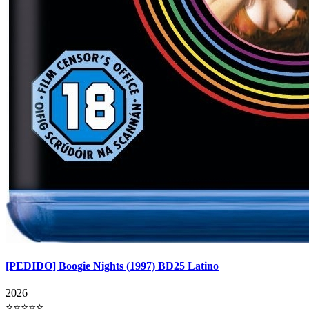
[PEDIDO] Boogie Nights (1997) BD25 Latino
2026
⭐⭐⭐⭐⭐