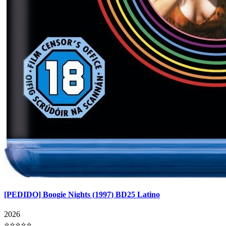
[PEDIDO] Boogie Nights (1997) BD25 Latino
2026
⭐⭐⭐⭐⭐