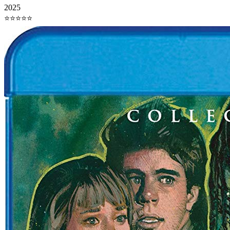
2025
⭐⭐⭐⭐⭐