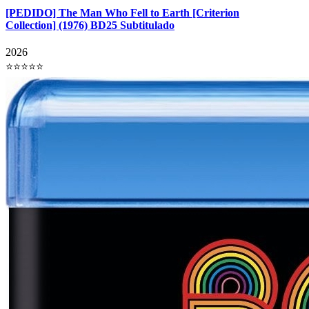
[PEDIDO] The Man Who Fell to Earth [Criterion
Collection] (1976) BD25 Subtitulado
2026
⭐⭐⭐⭐⭐