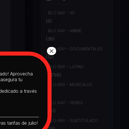
BLU-RAY – 3D
(6)
BLU-RAY – ANIME
(38)
×
BLU-RAY – DOCUMENTALES
(12)
BLU-RAY – LATINO
itado! Aprovecha
(1,799)
 asegura tu
BLU-RAY – MUSICALES
 dedicado a través
(6)
BLU-RAY – SERIES
(151)
BLU-RAY – SUBTITULADO
s tarifas de julio!
(74)