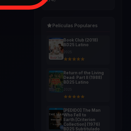
Películas Populares
Book Club (2018)
BD25 Latino
2025
Return of the Living
Dead: Part II (1988)
BD25 Latino
2025
[PEDIDO] The Man
Who Fell to
Earth [Criterion
Collection] (1976)
BD25 Subtitulado