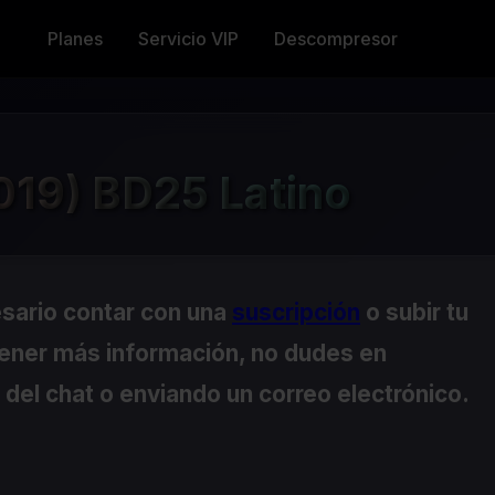
Planes
Servicio VIP
Descompresor
19) BD25 Latino
esario contar con una
suscripción
o subir tu
tener más información, no dudes en
del chat o enviando un correo electrónico.