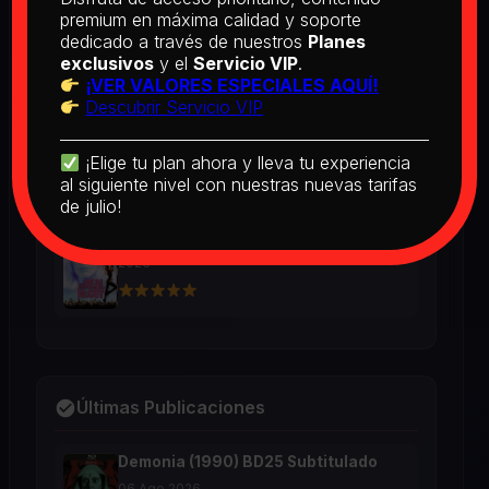
BD25 Subtitulado
premium en máxima calidad y soporte
2026
dedicado a través de nuestros
Planes
exclusivos
y el
Servicio VIP
.
¡VER VALORES ESPECIALES AQUÍ!
Descubrir Servicio VIP
[PEDIDO] Boogie Nights (1997) BD25
Latino
2026
¡Elige tu plan ahora y lleva tu experiencia
al siguiente nivel con nuestras nuevas tarifas
de julio!
The Real McCoy (1993) BD25 Latino
2026
Últimas Publicaciones
Demonia (1990) BD25 Subtitulado
06 Ago 2026