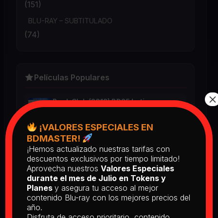
(151)
BLU-RAY – SUBTITULADO
(74)
Películas Populares
×
Book Club (2018) BD25 Latino
2025
¡VALORES ESPECIALES EN
BDMASTER!
¡Hemos actualizado nuestras tarifas con
Return of the Living Dead: Part II
descuentos exclusivos por tiempo limitado!
(1988) BD25 Latino
Aprovecha nuestros
Valores Especiales
2025
durante el mes de Julio en Tokens y
Planes
y asegura tu acceso al mejor
contenido Blu-ray con los mejores precios del
[PEDIDO] The Man Who Fell to
año.
Earth [Criterion Collection] (1976)
Disfruta de acceso prioritario, contenido