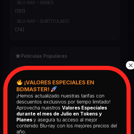
BLU-RAY – SERIES
(151)
BLU-RAY – SUBTITULADO
(74)
Películas Populares
×
Book Club (2018) BD25 Latino
2025
¡VALORES ESPECIALES EN
BDMASTER!
¡Hemos actualizado nuestras tarifas con
descuentos exclusivos por tiempo limitado!
Return of the Living Dead: Part II
(1988) BD25 Latino
Aprovecha nuestros
Valores Especiales
durante el mes de Julio en Tokens y
2025
Planes
y asegura tu acceso al mejor
contenido Blu-ray con los mejores precios del
año.