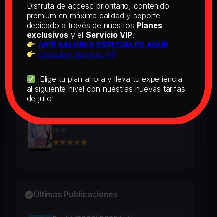
[PEDIDO] The Man Who Fell to
Disfruta de acceso prioritario, contenido
Earth [Criterion Collection] (1976)
premium en máxima calidad y soporte
BD25 Subtitulado
dedicado a través de nuestros
Planes
2026
exclusivos
y el
Servicio VIP
.
¡VER VALORES ESPECIALES AQUÍ!
Descubrir Servicio VIP
[PEDIDO] Boogie Nights (1997) BD25
Latino
¡Elige tu plan ahora y lleva tu experiencia
2026
al siguiente nivel con nuestras nuevas tarifas
de julio!
The Real McCoy (1993) BD25 Latino
2026
Últimas Publicaciones