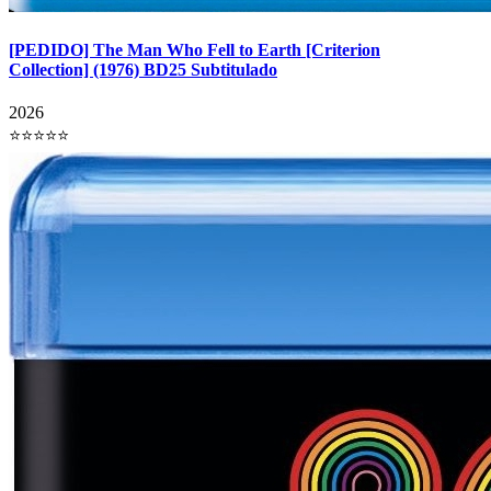
[PEDIDO] The Man Who Fell to Earth [Criterion
Collection] (1976) BD25 Subtitulado
2026
⭐⭐⭐⭐⭐