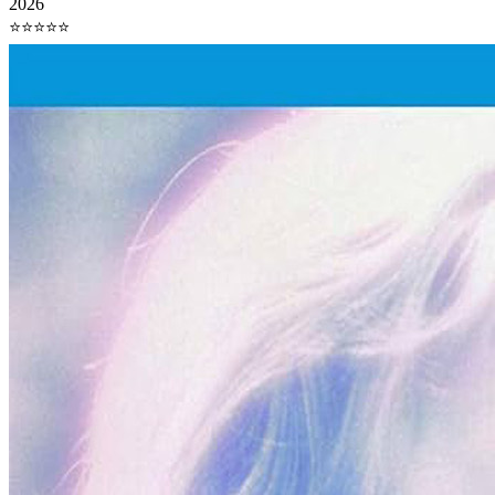
2026
⭐⭐⭐⭐⭐