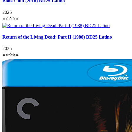
Book Club (2018) BD25 Latino
2025
⭐⭐⭐⭐⭐
Return of the Living Dead: Part II (1988) BD25 Latino
2025
⭐⭐⭐⭐⭐