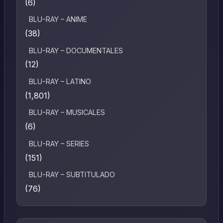
(6)
BLU-RAY – ANIME
(38)
BLU-RAY – DOCUMENTALES
(12)
BLU-RAY – LATINO
(1,801)
BLU-RAY – MUSICALES
(6)
BLU-RAY – SERIES
(151)
BLU-RAY – SUBTITULADO
(76)