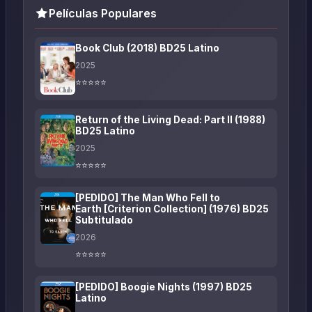
Películas Populares
Book Club (2018) BD25 Latino
2025
⭐⭐⭐⭐⭐
Return of the Living Dead: Part II (1988)
BD25 Latino
2025
⭐⭐⭐⭐⭐
[PEDIDO] The Man Who Fell to
Earth [Criterion Collection] (1976) BD25
Subtitulado
2026
⭐⭐⭐⭐⭐
[PEDIDO] Boogie Nights (1997) BD25
Latino