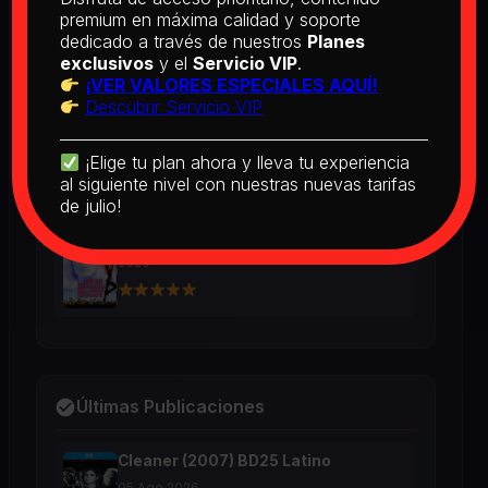
BD25 Subtitulado
premium en máxima calidad y soporte
2026
dedicado a través de nuestros
Planes
exclusivos
y el
Servicio VIP
.
¡VER VALORES ESPECIALES AQUÍ!
Descubrir Servicio VIP
[PEDIDO] Boogie Nights (1997) BD25
Latino
2026
¡Elige tu plan ahora y lleva tu experiencia
al siguiente nivel con nuestras nuevas tarifas
de julio!
The Real McCoy (1993) BD25 Latino
2026
Últimas Publicaciones
Cleaner (2007) BD25 Latino
05 Ago 2026