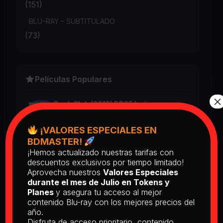
(151)
BLU-RAY – SUBTITULADO
(73)
Películas Populares
×
Book Club (2018) BD25 Latino
2025
¡VALORES ESPECIALES EN
BDMASTER!
¡Hemos actualizado nuestras tarifas con
Return of the Living Dead: Part II
descuentos exclusivos por tiempo limitado!
(1988) BD25 Latino
Aprovecha nuestros
Valores Especiales
2025
durante el mes de Julio en Tokens y
Planes
y asegura tu acceso al mejor
contenido Blu-ray con los mejores precios del
[PEDIDO] The Man Who Fell to
año.
Earth [Criterion Collection] (1976)
Disfruta de acceso prioritario, contenido