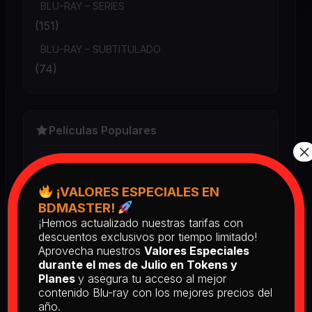
BLU-RAY – SERIES
(151)
BLU-RAY – SUBTITULADO
(74)
Películas Populares
×
Book Club (2018) BD25 Latino
2025
¡VALORES ESPECIALES EN
BDMASTER!
¡Hemos actualizado nuestras tarifas con
descuentos exclusivos por tiempo limitado!
Return of the Living Dead: Part II
(1988) BD25 Latino
Aprovecha nuestros
Valores Especiales
durante el mes de Julio en Tokens y
2025
Planes
y asegura tu acceso al mejor
contenido Blu-ray con los mejores precios del
año.