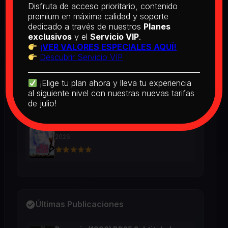
[PEDIDO] The Man Who Fell to
Disfruta de acceso prioritario, contenido
Earth [Criterion Collection] (1976)
premium en máxima calidad y soporte
BD25 Subtitulado
dedicado a través de nuestros
Planes
2026
exclusivos
y el
Servicio VIP
.
¡VER VALORES ESPECIALES AQUÍ!
Descubrir Servicio VIP
[PEDIDO] Boogie Nights (1997) BD25
Latino
¡Elige tu plan ahora y lleva tu experiencia
2026
al siguiente nivel con nuestras nuevas tarifas
de julio!
The Real McCoy (1993) BD25 Latino
2026
Últimas Publicaciones