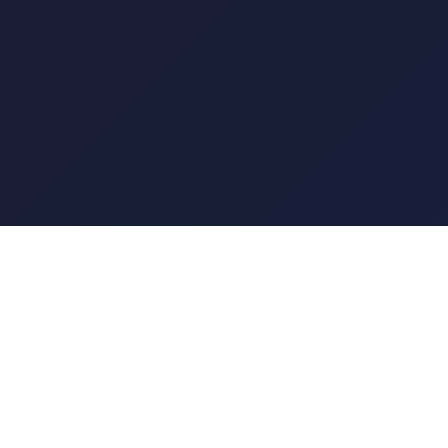
🎬 BDMASTER
Tu destino para las mejores películas y series. Disfruta
del mejor entretenimiento.