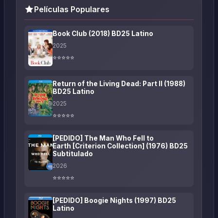
Películas Populares
Book Club (2018) BD25 Latino
2025
⭐⭐⭐⭐⭐
Return of the Living Dead: Part II (1988)
BD25 Latino
2025
⭐⭐⭐⭐⭐
[PEDIDO] The Man Who Fell to
Earth [Criterion Collection] (1976) BD25
Subtitulado
2026
⭐⭐⭐⭐⭐
[PEDIDO] Boogie Nights (1997) BD25
Latino