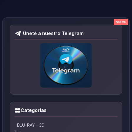
NUEVO
NUEVO
NUEVO
NUEVO
NUEVO
Únete a nuestro Telegram
Categorías
BLU-RAY – 3D