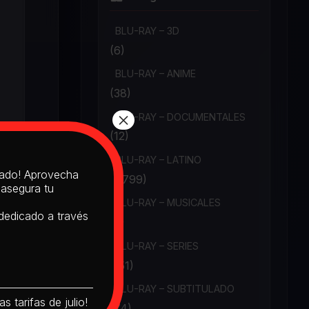
BLU-RAY – 3D
(6)
BLU-RAY – ANIME
(38)
×
BLU-RAY – DOCUMENTALES
(12)
BLU-RAY – LATINO
itado! Aprovecha
(1,799)
 asegura tu
BLU-RAY – MUSICALES
 dedicado a través
(6)
BLU-RAY – SERIES
(151)
BLU-RAY – SUBTITULADO
s tarifas de julio!
(74)