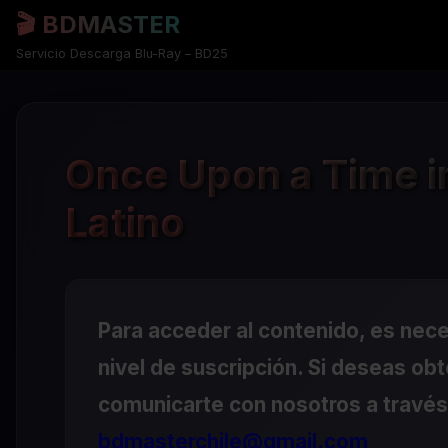
🎬 BDMASTER
Servicio Descarga Blu-Ray – BD25
Once Upon a Time i
Latino
Para acceder al contenido, es nec
nivel de suscripción. Si deseas ob
comunicarte con nosotros a través 
bdmasterchile@gmail.com