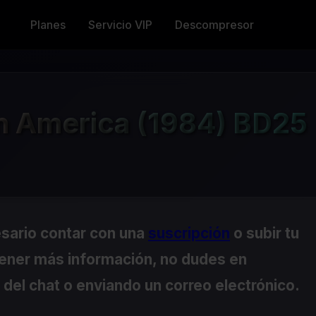
Planes
Servicio VIP
Descompresor
n America (1984) BD25
esario contar con una
suscripción
o subir tu
tener más información, no dudes en
del chat o enviando un correo electrónico.