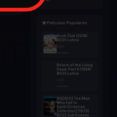
Películas Populares
Book Club (2018)
BD25 Latino
2025
⭐⭐⭐⭐⭐
Return of the Living
Dead: Part II (1988)
BD25 Latino
2025
⭐⭐⭐⭐⭐
[PEDIDO] The Man
Who Fell to
Earth [Criterion
Collection] (1976)
BD25 Subtitulado