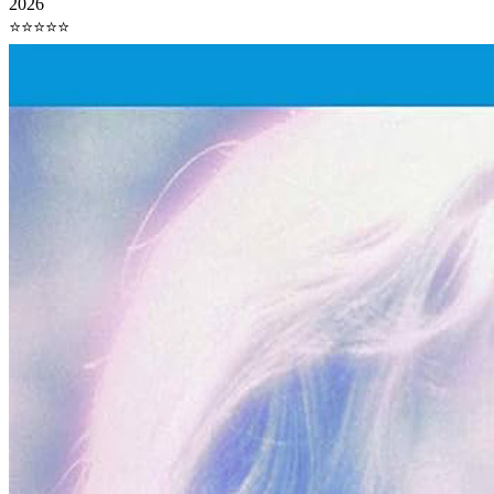
2026
⭐⭐⭐⭐⭐