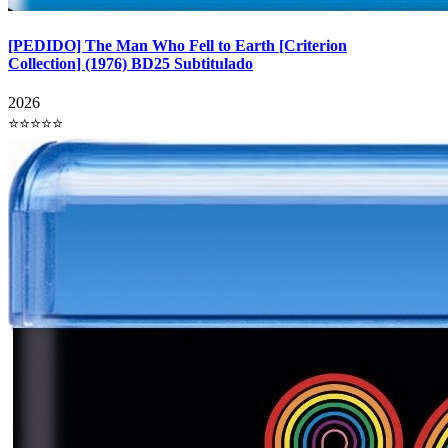
[PEDIDO] The Man Who Fell to Earth [Criterion
Collection] (1976) BD25 Subtitulado
2026
⭐⭐⭐⭐⭐