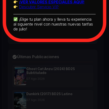
2026
¡VER VALORES ESPECIALES AQUÍ!
Descubrir Servicio VIP
The Real McCoy (1993) BD25 Latino
¡Elige tu plan ahora y lleva tu experiencia
al siguiente nivel con nuestras nuevas tarifas
2026
de julio!
Últimas Publicaciones
Ghost Cat Anzu (2024) BD25
Subtitulado
07 Ago 2026
Dunkirk (2017) BD25 Latino
07 Ago 2026