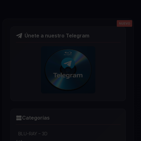
NUEVO
NUEVO
NUEVO
NUEVO
NUEVO
Únete a nuestro Telegram
Categorías
BLU-RAY – 3D