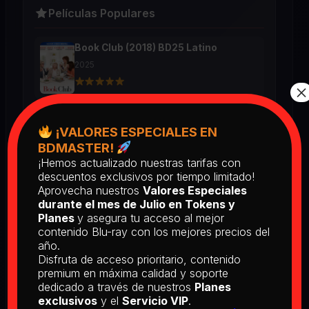
Películas Populares
Book Club (2018) BD25 Latino
2025
×
Return of the Living Dead: Part II
(1988) BD25 Latino
¡VALORES ESPECIALES EN
BDMASTER!
2025
¡Hemos actualizado nuestras tarifas con
descuentos exclusivos por tiempo limitado!
Aprovecha nuestros
Valores Especiales
[PEDIDO] The Man Who Fell to
durante el mes de Julio en Tokens y
Earth [Criterion Collection] (1976)
Planes
y asegura tu acceso al mejor
BD25 Subtitulado
contenido Blu-ray con los mejores precios del
2026
año.
Disfruta de acceso prioritario, contenido
premium en máxima calidad y soporte
[PEDIDO] Boogie Nights (1997) BD25
dedicado a través de nuestros
Planes
Latino
exclusivos
y el
Servicio VIP
.