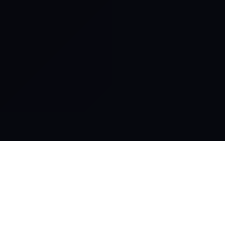
BDMASTER
Tu destino para las mejores películas y series.