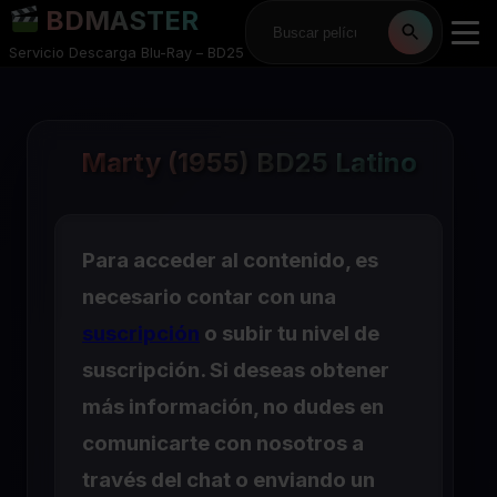
BDMASTER
Servicio Descarga Blu-Ray – BD25
Marty (1955) BD25 Latino
Para acceder al contenido, es
necesario contar con una
suscripción
o subir tu nivel de
suscripción. Si deseas obtener
más información, no dudes en
comunicarte con nosotros a
través del chat o enviando un