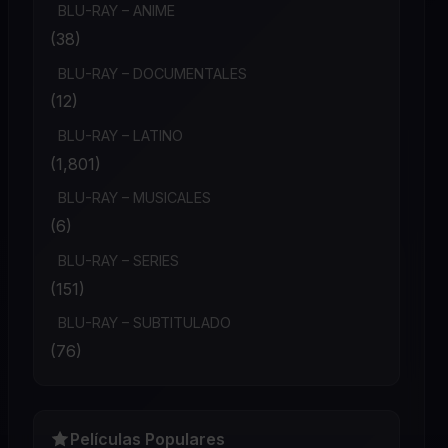
BLU-RAY – ANIME
(38)
BLU-RAY – DOCUMENTALES
(12)
BLU-RAY – LATINO
(1,801)
BLU-RAY – MUSICALES
(6)
BLU-RAY – SERIES
(151)
BLU-RAY – SUBTITULADO
(76)
Películas Populares