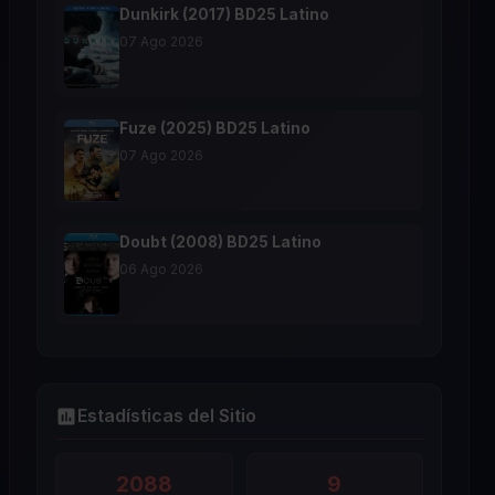
Dunkirk (2017) BD25 Latino
07 Ago 2026
Fuze (2025) BD25 Latino
07 Ago 2026
Doubt (2008) BD25 Latino
06 Ago 2026
Estadísticas del Sitio
2088
9