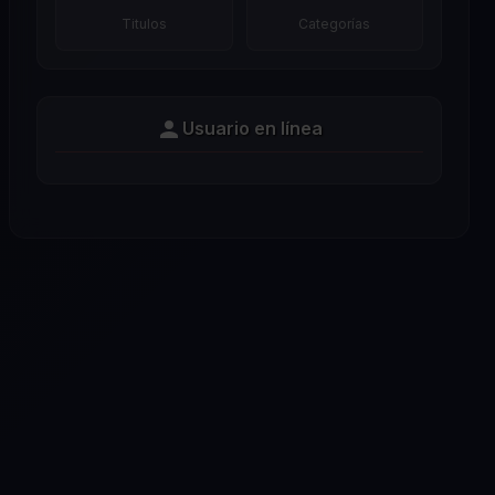
Titulos
Categorías
Usuario en línea